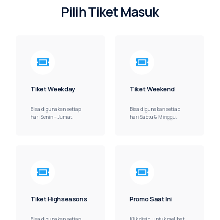
P
i
l
i
h
T
i
k
e
t
M
a
s
u
k
Tiket Weekday
Tiket Weekend
Bisa digunakan setiap
Bisa digunakan setiap
hari Senin – Jumat.
hari Sabtu & Minggu.
Tiket Highseasons
Promo Saat Ini
Bisa digunakan setiap
Klik disini untuk melihat