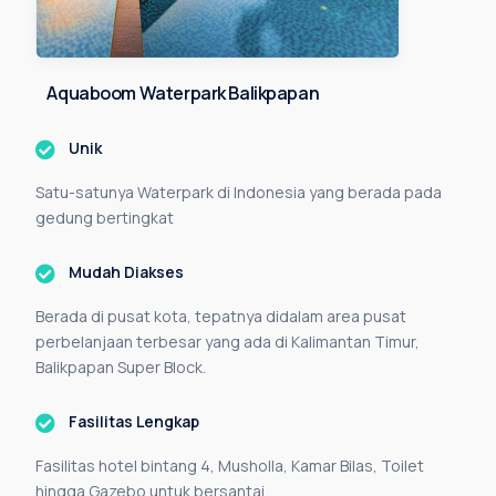
A
q
u
a
b
o
o
m
W
a
t
e
r
p
a
r
k
B
a
l
i
k
p
a
p
a
n
Unik
Satu-satunya Waterpark di Indonesia yang berada pada
gedung bertingkat
Mudah Diakses
Berada di pusat kota, tepatnya didalam area pusat
perbelanjaan terbesar yang ada di Kalimantan Timur,
Balikpapan Super Block.
Fasilitas Lengkap
Fasilitas hotel bintang 4, Musholla, Kamar Bilas, Toilet
hingga Gazebo untuk bersantai.