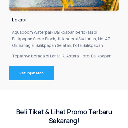
L
o
k
a
s
i
Aquaboom
Waterpark
Balikpapan
berlokasi
di
Balikpapan
Super
Block,
Jl.
Jenderal
Sudirman,
No.
47,
Gn.
Bahagia,
Balikpapan
Selatan,
Kota
Balikpapan.
Tepatnya
berada
di
Lantai
7,
Astara
Hotel
Balikpapan.
Petunjuk Arah
B
e
l
i
T
i
k
e
t
&
L
i
h
a
t
P
r
o
m
o
T
e
r
b
a
r
u
S
e
k
a
r
a
n
g
!