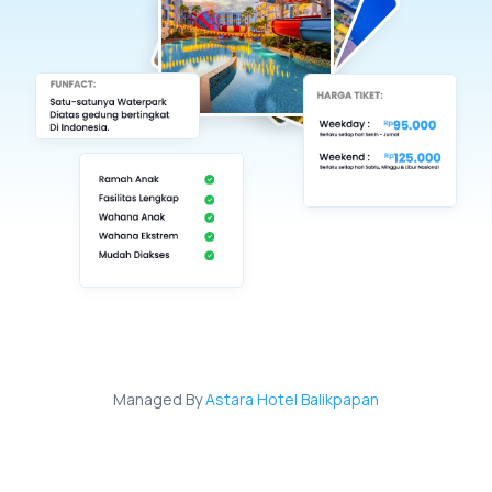
M
a
n
a
g
e
d
B
y
A
s
t
a
r
a
H
o
t
e
l
B
a
l
i
k
p
a
p
a
n